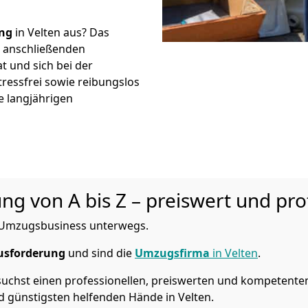
ng
in Velten aus? Das
r anschließenden
t und sich bei der
tressfrei sowie reibungslos
e langjährigen
 von A bis Z – preiswert und prof
im Umzugsbusiness unterwegs.
usforderung
und sind die
Umzugsfirma
in Velten
.
hst einen professionellen, preiswerten und kompetenten P
 günstigsten helfenden Hände in Velten.