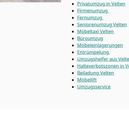
Privatumzug in Velten
Firmenumzug
Fernumzug
Seniorenumzug Velten
Möbeltaxi
Velten
Büroumzug
Möbeleinlagerungen
Entrümpelung
Umzugshelfer aus Velt
Halteverbotszonen in V
Beiladung
Velten
Möbellift
Umzugsservice