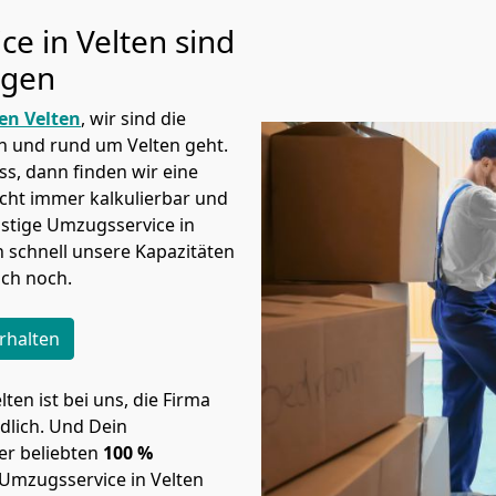
ce in
Velten sind
igen
n Velten
, wir sind die
 und rund um Velten geht.
s, dann finden wir eine
icht immer kalkulierbar und
istige Umzugsservice in
n schnell unsere Kapazitäten
ich noch.
rhalten
ten ist bei uns, die Firma
lich. Und Dein
er beliebten
100 %
-Umzugsservice in
Velten