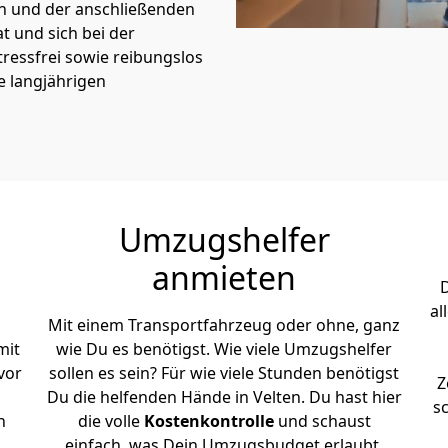
on und der anschließenden
t und sich bei der
tressfrei sowie reibungslos
e langjährigen
Umzugshelfer
anmieten
D
al
Mit einem Transportfahrzeug oder ohne, ganz
mit
wie Du es benötigst. Wie viele Umzugshelfer
vor
sollen es sein? Für wie viele Stunden benötigst
Z
Du die helfenden Hände in Velten. Du hast hier
s
n
die volle
Kostenkontrolle
und schaust
einfach, was Dein Umzugsbudget erlaubt.