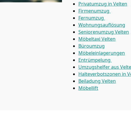
Privatumzug in Velten
Firmenumzug
Fernumzug
Wohnungsauflösung
Seniorenumzug Velten
Möbeltaxi
Velten
Büroumzug
Möbeleinlagerungen
Entrümpelung
Umzugshelfer aus Velt
Halteverbotszonen in V
Beiladung
Velten
Möbellift