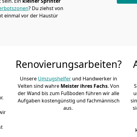
sein. Ein
kleiner Sprinter
erbotszonen
? Du ziehst von
t einmal vor der Haustür
Renovierungsarbeiten?
Unsere
Umzugshelfer
und Handwerker in
Velten sind wahre
Meister ihres Fachs
. Von
S
der Wand bis zum Fußboden führen wir alle
u
r.
Aufgaben kostengünstig und fachmännisch
si
aus.
s
wir
st