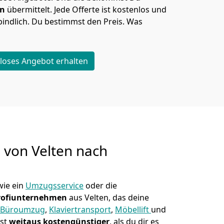
en
übermittelt. Jede Offerte ist kostenlos und
indlich. Du bestimmst den Preis. Was
loses Angebot erhalten
g von
Velten nach
ie ein
Umzugsservice
oder die
rofiunternehmen
aus Velten, das deine
Büroumzug
,
Klaviertransport
,
Möbellift
und
ist
weitaus kostengünstiger
, als du dir es