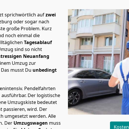
t sprichwörtlich auf
zwei
rzburg oder sogar nach
ste große Problem.
Kurz
d noch einmal die
lltäglichen
Tagesablauf
Umzug sind so nicht
stressigen Neuanfang
 einem Umzug zur
. Das musst Du
unbedingt
tenintensiv. Pendelfahrten
h ausführbar.
Der logistische
sene Umzugskiste bedeutet
ht passieren, wird.
Der
ch umgesetzt werden. Alle
n. Der
Umzugswagen
muss
Kosten