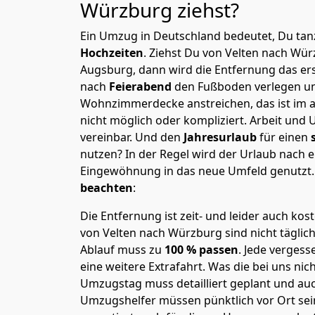
Würzburg
ziehst?
Ein Umzug in Deutschland bedeutet, Du tanz
Hochzeiten
. Ziehst Du von Velten nach Wü
Augsburg, dann wird die Entfernung das er
nach
Feierabend
den Fußboden verlegen un
Wohnzimmerdecke anstreichen, das ist im a
nicht möglich oder kompliziert.
Arbeit und 
vereinbar. Und den
Jahresurlaub
für einen
nutzen? In der Regel wird der Urlaub nach
Eingewöhnung in das neue Umfeld genutzt
beachten
:
Die Entfernung ist zeit- und leider auch kos
von Velten nach Würzburg sind nicht täglic
Ablauf muss zu
100 % passen
. Jede verges
eine weitere Extrafahrt. Was die bei uns nic
Umzugstag muss detailliert geplant und au
Umzugshelfer müssen pünktlich vor Ort sei