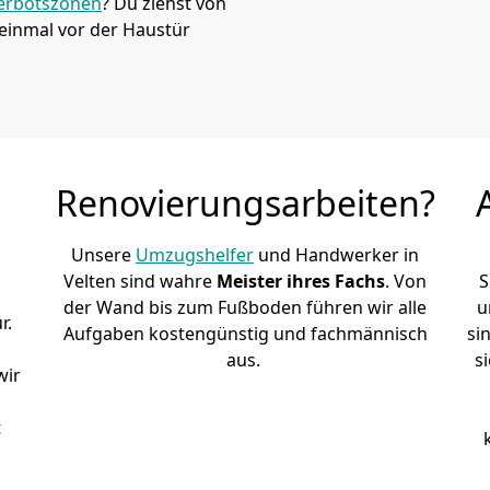
erbotszonen
? Du ziehst von
einmal vor der Haustür
Renovierungsarbeiten?
Unsere
Umzugshelfer
und Handwerker in
Velten sind wahre
Meister ihres Fachs
. Von
S
der Wand bis zum Fußboden führen wir alle
u
r.
Aufgaben kostengünstig und fachmännisch
si
aus.
s
wir
t