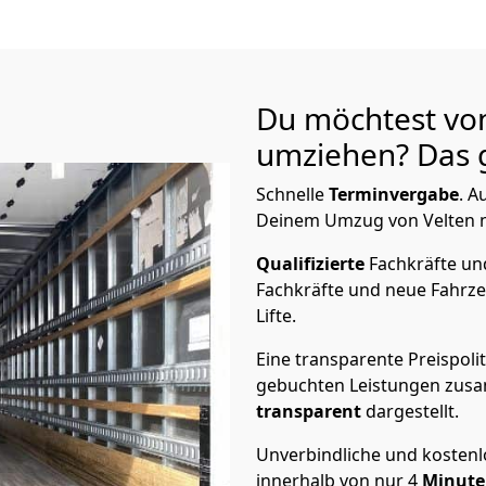
Du möchtest von
umziehen? Das g
Schnelle
Terminvergabe
.
Au
Deinem Umzug von Velten na
Qualifizierte
Fachkräfte u
Fachkräfte und neue Fahrze
Lifte.
Eine transparente Preispolit
gebuchten Leistungen zusam
transparent
dargestellt.
Unverbindliche und kosten
innerhalb von nur
4
Minut