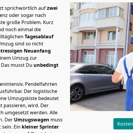
t sprichwörtlich auf
zwei
lenz oder sogar nach
ste große Problem.
Kurz
d noch einmal die
lltäglichen
Tagesablauf
Umzug sind so nicht
stressigen Neuanfang
 einem Umzug zur
. Das musst Du
unbedingt
tenintensiv. Pendelfahrten
ausführbar.
Der logistische
sene Umzugskiste bedeutet
ht passieren, wird.
Der
ch umgesetzt werden. Alle
n. Der
Umzugswagen
muss
Kosten
sein. Ein
kleiner Sprinter