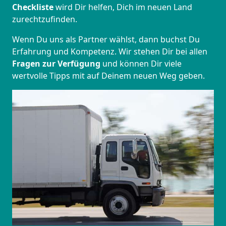
Checkliste
wird Dir helfen, Dich im neuen Land
zurechtzufinden.
Wenn Du uns als Partner wählst, dann buchst Du
Erfahrung und Kompetenz. Wir stehen Dir bei allen
Fragen zur Verfügung
und können Dir viele
wertvolle Tipps mit auf Deinem neuen Weg geben.