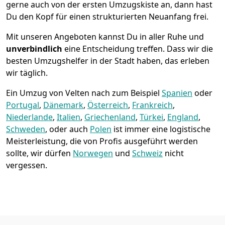
gerne auch von der ersten Umzugskiste an, dann hast
Du den Kopf für einen strukturierten Neuanfang frei.
Mit unseren Angeboten kannst Du in aller Ruhe und
unverbindlich
eine Entscheidung treffen. Dass wir die
besten Umzugshelfer in der Stadt haben, das erleben
wir täglich.
Ein Umzug von Velten nach zum Beispiel
Spanien
oder
Portugal
,
Dänemark
,
Österreich
,
Frankreich
,
Niederlande
,
Italien
,
Griechenland
,
Türkei
,
England
,
Schweden
, oder auch
Polen
ist immer eine logistische
Meisterleistung, die von Profis ausgeführt werden
sollte, wir dürfen
Norwegen
und
Schweiz
nicht
vergessen.