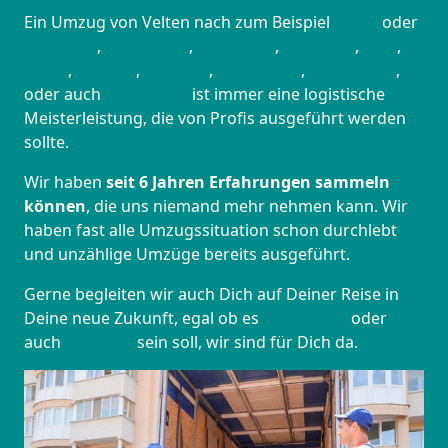
Ein Umzug von Velten nach zum Beispiel
Berlin
oder
Hamburg
,
Osnabrück
,
Ingolstadt
,
München
,
Köln
,
Essen
,
Bremen
,
Dresden
,
Heidelberg
,
Leverkusen
,
oder auch
Remscheid
ist immer eine logistische
Meisterleistung, die von Profis ausgeführt werden
sollte.
Wir haben
seit
6 Jahren Erfahrungen sammeln
können
, die uns niemand mehr nehmen kann. Wir
haben fast alle Umzugssituation schon durchlebt
und unzählige Umzüge bereits ausgeführt.
Gerne begleiten wir auch Dich auf Deiner Reise in
Deine neue Zukunft, egal ob es
Düsseldorf
oder
auch
Potsdam
sein soll, wir sind für Dich da.