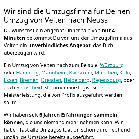
Wir sind die Umzugsfirma für Deinen
Umzug von Velten nach Neuss
Du wünschst ein Angebot? Innerhalb von
nur 4
Minuten
bekommst Du von uns der Umzugsfirma aus
Velten ein
unverbindliches Angebot
, das Dich
überzeugen wird.
Ein Umzug von Velten nach zum Beispiel
Würzburg
oder
Hamburg
,
Mannheim
,
Karlsruhe
,
München
,
Köln
,
Essen
,
Bremen
,
Dresden
,
Heidelberg
,
Regensburg
, oder
auch
Remscheid
ist immer eine logistische
Meisterleistung, die von Profis ausgeführt werden
sollte.
Wir haben
seit
6 Jahren Erfahrungen sammeln
können
, die uns niemand mehr nehmen kann. Wir
haben fast alle Umzugssituation schon durchlebt und
unzählige Umzüge bereits ausgeführt.