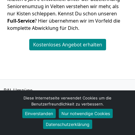
Seniorenumzug in Velten verstehen wir mehr, als
nur Kisten schleppen. Kennst Du schon unseren
Full-Service
? Hier übernehmen wir im Vorfeld die
komplette Abwicklung für Dich.
Kostenloses Angebot erhalten
RAL Umzüge
Peter Peters
Diese Internetseite verwendet Cookies um die
Benutzerfreundlichkeit zu verbessern.
Am Markt 7
16727
Velten
Einverstanden
Nur notwendige Cookies
Datenschutzerklärung
Tel.:
01579-2621464
E-Mail:
info@ral-umzuege.de