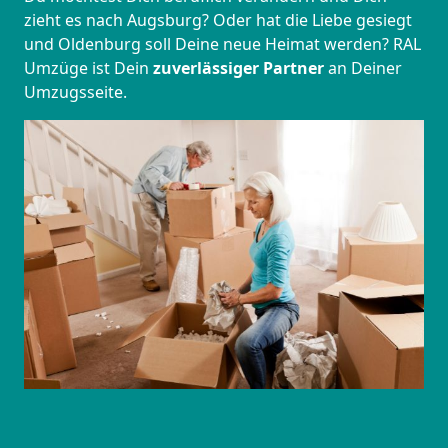
zieht es nach Augsburg? Oder hat die Liebe gesiegt
und Oldenburg soll Deine neue Heimat werden? RAL
Umzüge ist Dein
zuverlässiger Partner
an Deiner
Umzugsseite.