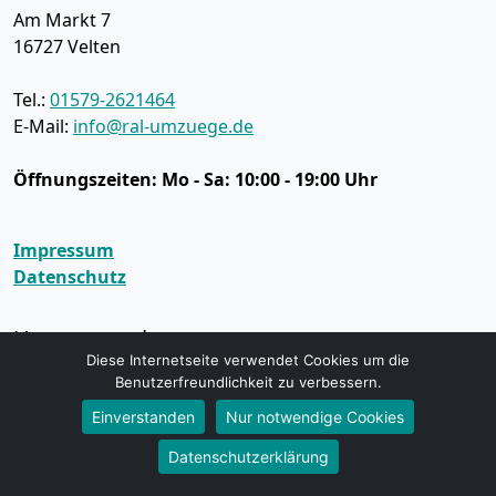
Am Markt 7
16727
Velten
Tel.:
01579-2621464
E-Mail:
info@ral-umzuege.de
Öffnungszeiten:
Mo - Sa: 10:00 - 19:00 Uhr
Impressum
Datenschutz
Umzugsservice
Diese Internetseite verwendet Cookies um die
Umzugsservice Velten
Benutzerfreundlichkeit zu verbessern.
Büroumzug Velten
Einverstanden
Nur notwendige Cookies
Fernumzug Velten
Firmenumzug Velten
Datenschutzerklärung
Halteverbot Velten